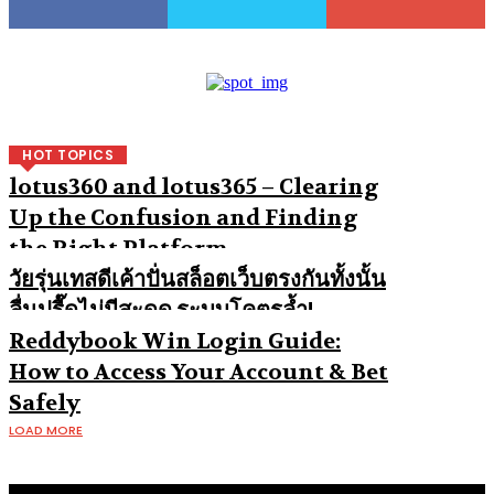
HOT TOPICS
lotus360 and lotus365 – Clearing
Up the Confusion and Finding
the Right Platform
วัยรุ่นเทสดีเค้าปั่นสล็อตเว็บตรงกันทั้งนั้น
ลื่นปรื๊ดไม่มีสะดุด ระบบโคตรล้ำ!
Reddybook Win Login Guide:
How to Access Your Account & Bet
Safely
LOAD MORE