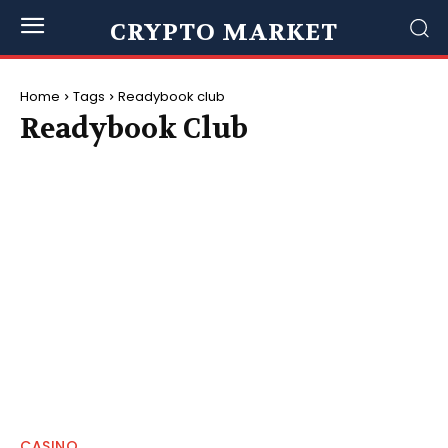
CRYPTO MARKET
Home
Tags
Readybook club
Readybook Club
CASINO