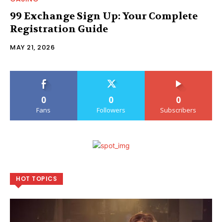
99 Exchange Sign Up: Your Complete
Registration Guide
MAY 21, 2026
0
0
0
Fans
Followers
Subscribers
HOT TOPICS