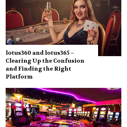
lotus360 and lotus365 –
Clearing Up the Confusion
and Finding the Right
Platform