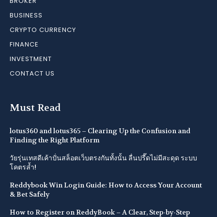
BROKER
BUSINESS
CRYPTO CURRENCY
FINANCE
INVESTMENT
CONTACT US
Must Read
lotus360 and lotus365 – Clearing Up the Confusion and
Finding the Right Platform
วัยรุ่นเทสดีเค้าปั่นสล็อตเว็บตรงกันทั้งนั้น ลื่นปรื๊ดไม่มีสะดุด ระบบ
โคตรล้ำ!
Reddybook Win Login Guide: How to Access Your Account
& Bet Safely
How to Register on ReddyBook – A Clear, Step-by-Step