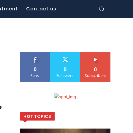
stment
Contact us
0
0
0
Fans
Followers
Subscribers
b
HOT TOPICS