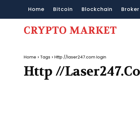
Home
Bitcoin
Blockchain
Broker
CRYPTO MARKET
Home
Tags
Http //laser247.com login
Http //laser247.c