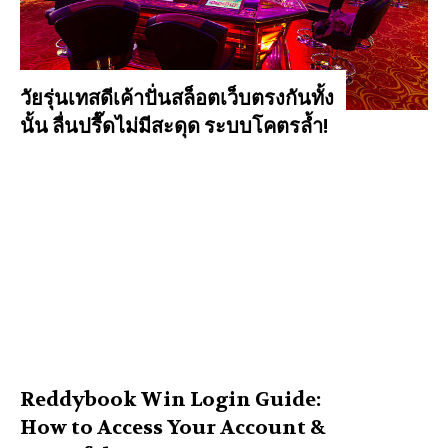
วัยรุ่นเทสดีเค้าปั่นสล็อตเว็บตรงกันทั้ง
นั้น ลื่นปรื๊ดไม่มีสะดุด ระบบโคตรล้ำ!
Reddybook Win Login Guide:
How to Access Your Account &