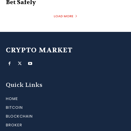
Bet Safely
LOAD MORE
CRYPTO MARKET
Quick Links
HOME
BITCOIN
BLOCKCHAIN
BROKER