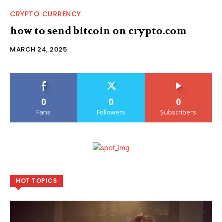
CRYPTO CURRENCY
how to send bitcoin on crypto.com
MARCH 24, 2025
0
0
0
Fans
Followers
Subscribers
HOT TOPICS