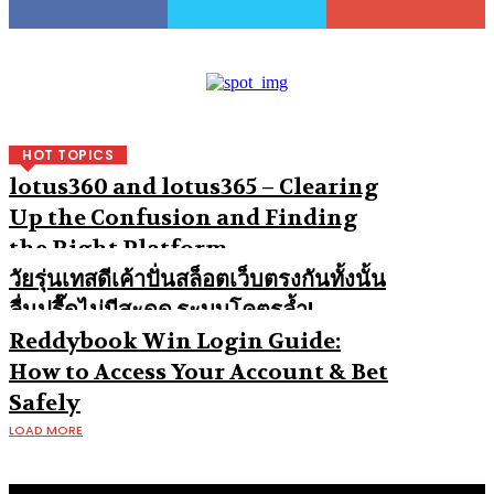
HOT TOPICS
lotus360 and lotus365 – Clearing
Up the Confusion and Finding
the Right Platform
วัยรุ่นเทสดีเค้าปั่นสล็อตเว็บตรงกันทั้งนั้น
ลื่นปรื๊ดไม่มีสะดุด ระบบโคตรล้ำ!
Reddybook Win Login Guide:
How to Access Your Account & Bet
Safely
LOAD MORE