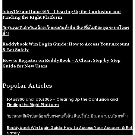
lotus360 and lotus365 – Clearing Up the Confusion and
Finding the Right Platform
วัยรุ่นเทสดีเค้าปั่นสล็อตเว็บตรงกันทั้งนั้น ลื่นปรื๊ดไม่มีสะดุด ระบบโคตร
ล้ำ!
Reddybook Win Login Guide: How to Access Your Account
& Bet Safely
How to Register on ReddyBook – A Clear, Step-by-Step
Guide for New Users
Popular Articles
lotus360 and lotus365 – Clearing Up the Confusion and
Finding the Right Platform
วัยรุ่นเทสดีเค้าปั่นสล็อตเว็บตรงกันทั้งนั้น ลื่นปรื๊ดไม่มีสะดุด ระบบโคตรล้ำ!
Reddybook Win Login Guide: How to Access Your Account & Bet
Safely