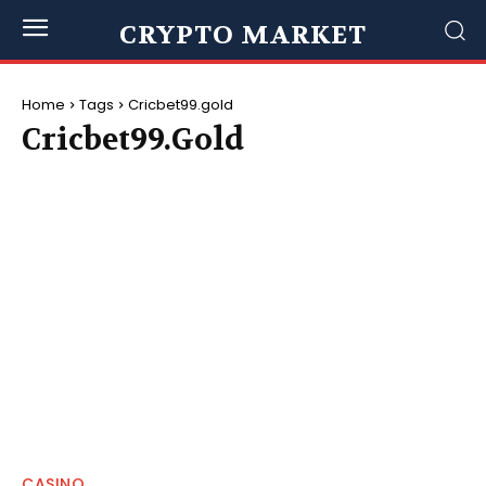
CRYPTO MARKET
Home
Tags
Cricbet99.gold
Cricbet99.gold
CASINO