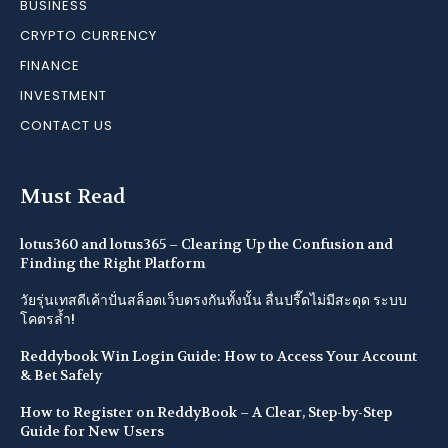
BUSINESS
CRYPTO CURRENCY
FINANCE
INVESTMENT
CONTACT US
Must Read
lotus360 and lotus365 – Clearing Up the Confusion and
Finding the Right Platform
วัยรุ่นเทสดีเค้าปั่นสล็อตเว็บตรงกันทั้งนั้น ลื่นปรื๊ดไม่มีสะดุด ระบบ
โคตรล้ำ!
Reddybook Win Login Guide: How to Access Your Account
& Bet Safely
How to Register on ReddyBook – A Clear, Step-by-Step
Guide for New Users