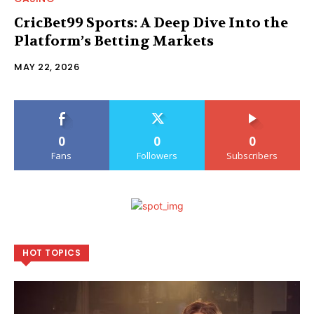
CricBet99 Sports: A Deep Dive Into the
Platform’s Betting Markets
MAY 22, 2026
0
0
0
Fans
Followers
Subscribers
HOT TOPICS