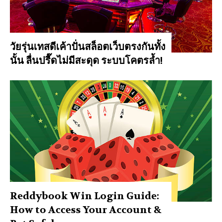
วัยรุ่นเทสดีเค้าปั่นสล็อตเว็บตรงกันทั้ง
นั้น ลื่นปรื๊ดไม่มีสะดุด ระบบโคตรล้ำ!
Reddybook Win Login Guide:
How to Access Your Account &