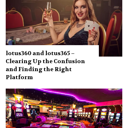
lotus360 and lotus365 –
Clearing Up the Confusion
and Finding the Right
Platform