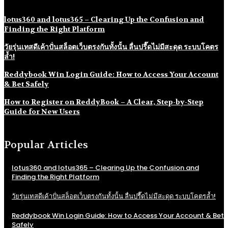
lotus360 and lotus365 – Clearing Up the Confusion and
Finding the Right Platform
วัยรุ่นเทสดีเค้าปั่นสล็อตเว็บตรงกันทั้งนั้น ลื่นปรื๊ดไม่มีสะดุด ระบบโคตร
ล้ำ!
Reddybook Win Login Guide: How to Access Your Account
& Bet Safely
How to Register on ReddyBook – A Clear, Step-by-Step
Guide for New Users
Popular Articles
lotus360 and lotus365 – Clearing Up the Confusion and
Finding the Right Platform
วัยรุ่นเทสดีเค้าปั่นสล็อตเว็บตรงกันทั้งนั้น ลื่นปรื๊ดไม่มีสะดุด ระบบโคตรล้ำ!
Reddybook Win Login Guide: How to Access Your Account & Bet
Safely