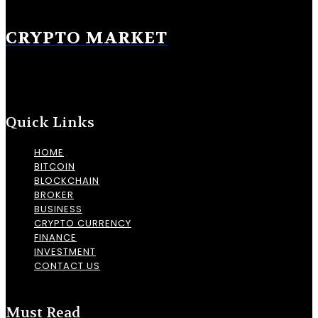
CRYPTO MARKET
Quick Links
HOME
BITCOIN
BLOCKCHAIN
BROKER
BUSINESS
CRYPTO CURRENCY
FINANCE
INVESTMENT
CONTACT US
Must Read