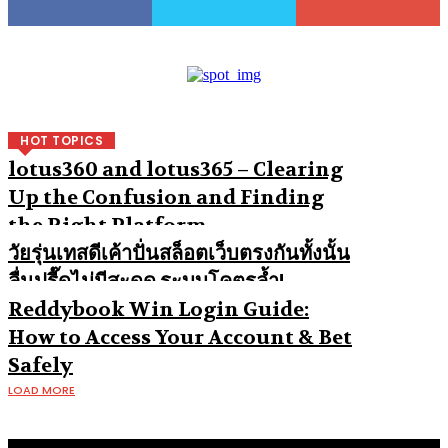
HOT TOPICS
lotus360 and lotus365 – Clearing
Up the Confusion and Finding
the Right Platform
วัยรุ่นเทสดีเค้าปั่นสล็อตเว็บตรงกันทั้งนั้น
ลื่นปรื๊ดไม่มีสะดุด ระบบโคตรล้ำ!
Reddybook Win Login Guide:
How to Access Your Account & Bet
Safely
LOAD MORE